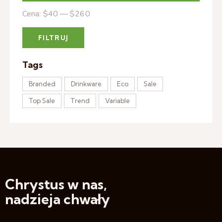
Cena:
$40
—
$260
FILTRUJ
Tags
Branded
Drinkware
Eco
Sale
Top Sale
Trend
Variable
Chrystus w nas,
nadzieja chwały