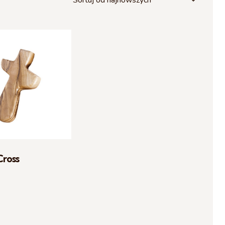
H
Cross