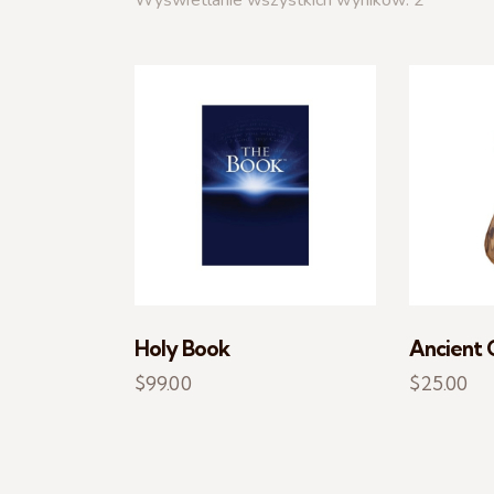
Wyświetlanie wszystkich wyników: 2
SEARC
Holy Book
Ancient 
$
99.00
$
25.00