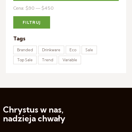
Cena:
$90
—
$450
FILTRUJ
Tags
Branded
Drinkware
Eco
Sale
Top Sale
Trend
Variable
Chrystus w nas,
nadzieja chwały