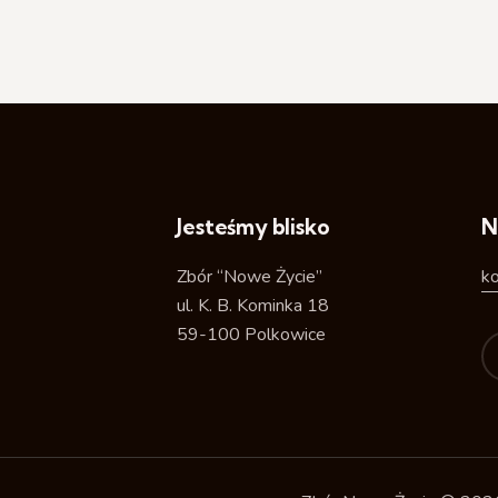
Jesteśmy blisko
N
Zbór “Nowe Życie”
k
ul. K. B. Kominka 18
59-100 Polkowice