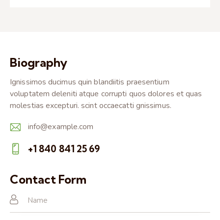
Biography
Ignissimos ducimus quin blandiitis praesentium
voluptatem deleniti atque corrupti quos dolores et quas
molestias excepturi. scint occaecatti gnissimus.
info@example.com
E-
+1 840 841 25 69
m
Ph
ail:
on
Contact Form
e: