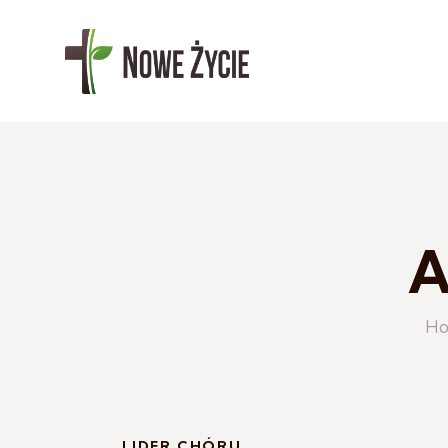
A
H
LIDER CHÓRU