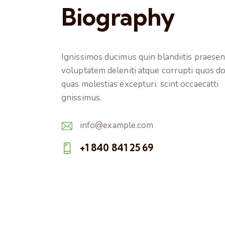
Biography
Ignissimos ducimus quin blandiitis praese
voluptatem deleniti atque corrupti quos do
quas molestias excepturi. scint occaecatti
gnissimus.
info@example.com
E-
+1 840 841 25 69
m
Ph
ail:
on
e: