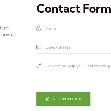
Contact For
ntium
lores et