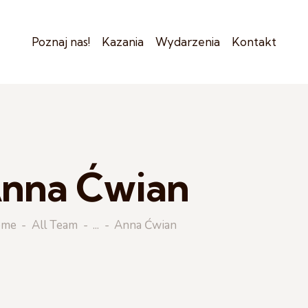
Poznaj nas!
Kazania
Wydarzenia
Kontakt
nna Ćwian
ome
All Team
...
Anna Ćwian