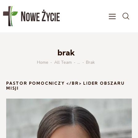
brak
Home
All Team
...
Brak
PASTOR POMOCNICZY </BR> LIDER OBSZARU
MISJI