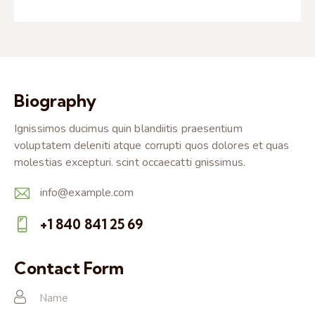
Biography
Ignissimos ducimus quin blandiitis praesentium
voluptatem deleniti atque corrupti quos dolores et quas
molestias excepturi. scint occaecatti gnissimus.
info@example.com
E-
+1 840 841 25 69
m
Ph
ail:
on
Contact Form
e: