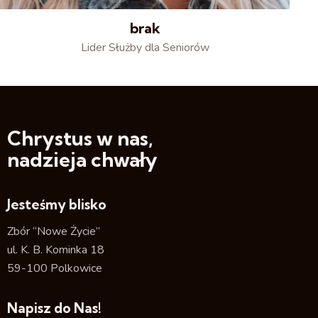
brak
Lider Służby dla Seniorów
Chrystus w nas,
nadzieja chwały
Jesteśmy blisko
Zbór “Nowe Życie”
ul. K. B. Kominka 18
59-100 Polkowice
Napisz do Nas!