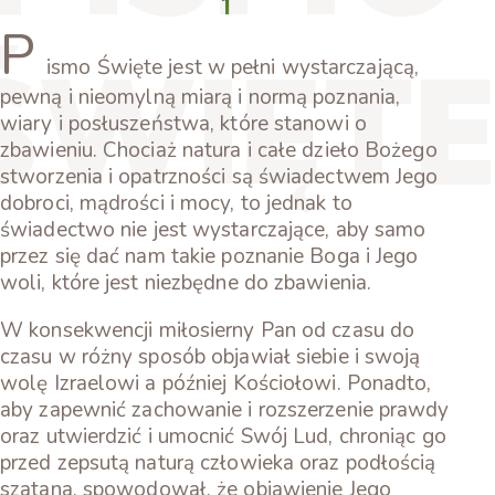
1
P
ŚWIĘT
ismo Święte jest w pełni wystarczającą,
pewną i nieomylną miarą i normą poznania,
wiary i posłuszeństwa, które stanowi o
zbawieniu. Chociaż natura i całe dzieło Bożego
stworzenia i opatrzności są świadectwem Jego
dobroci, mądrości i mocy, to jednak to
świadectwo nie jest wystarczające, aby samo
przez się dać nam takie poznanie Boga i Jego
woli, które jest niezbędne do zbawienia.
W konsekwencji miłosierny Pan od czasu do
czasu w różny sposób objawiał siebie i swoją
wolę Izraelowi a później Kościołowi. Ponadto,
aby zapewnić zachowanie i rozszerzenie prawdy
oraz utwierdzić i umocnić Swój Lud, chroniąc go
przed zepsutą naturą człowieka oraz podłością
szatana, spowodował, że objawienie Jego