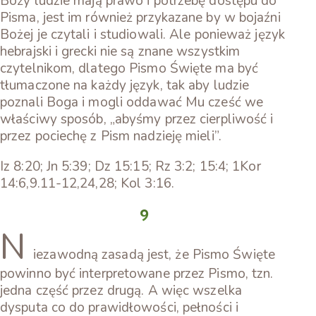
Boży ludzie mają prawo i potrzebę dostępu do
Pisma, jest im również przykazane by w bojaźni
Bożej je czytali i studiowali. Ale ponieważ język
hebrajski i grecki nie są znane wszystkim
czytelnikom, dlatego Pismo Święte ma być
tłumaczone na każdy język, tak aby ludzie
poznali Boga i mogli oddawać Mu cześć we
właściwy sposób, „abyśmy przez cierpliwość i
przez pociechę z Pism nadzieję mieli”.
Iz 8:20; Jn 5:39; Dz 15:15; Rz 3:2; 15:4; 1Kor
14:6,9.11-12,24,28; Kol 3:16.
9
N
iezawodną zasadą jest, że Pismo Święte
powinno być interpretowane przez Pismo, tzn.
jedna część przez drugą. A więc wszelka
dysputa co do prawidłowości, pełności i