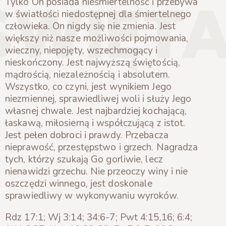
ŚWIĘT
Tylko On posiada nieśmiertelność i przebywa
w światłości niedostępnej dla śmiertelnego
człowieka. On nigdy się nie zmienia. Jest
większy niż nasze możliwości pojmowania,
wieczny, niepojęty, wszechmogący i
nieskończony. Jest najwyższą świętością,
mądrością, niezależnością i absolutem.
Wszystko, co czyni, jest wynikiem Jego
niezmiennej, sprawiedliwej woli i służy Jego
własnej chwale. Jest najbardziej kochającą,
łaskawą, miłosierną i współczującą z istot.
Jest pełen dobroci i prawdy. Przebacza
nieprawość, przestępstwo i grzech. Nagradza
tych, którzy szukają Go gorliwie, lecz
nienawidzi grzechu. Nie przeoczy winy i nie
oszczędzi winnego, jest doskonale
sprawiedliwy w wykonywaniu wyroków.
Rdz 17:1; Wj 3:14; 34:6-7; Pwt 4:15,16; 6:4;