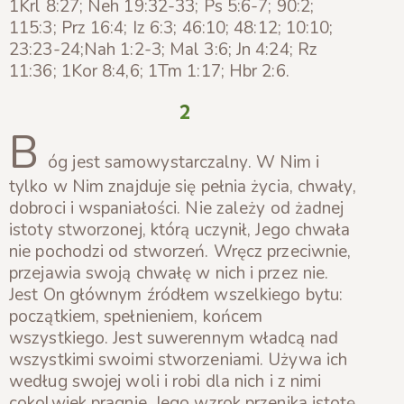
1Krl 8:27; Neh 19:32-33; Ps 5:6-7; 90:2;
115:3; Prz 16:4; Iz 6:3; 46:10; 48:12; 10:10;
23:23-24;Nah 1:2-3; Mal 3:6; Jn 4:24; Rz
11:36; 1Kor 8:4,6; 1Tm 1:17; Hbr 2:6.
2
B
óg jest samowystarczalny. W Nim i
tylko w Nim znajduje się pełnia życia, chwały,
dobroci i wspaniałości. Nie zależy od żadnej
istoty stworzonej, którą uczynił, Jego chwała
nie pochodzi od stworzeń. Wręcz przeciwnie,
przejawia swoją chwałę w nich i przez nie.
Jest On głównym źródłem wszelkiego bytu:
początkiem, spełnieniem, końcem
wszystkiego. Jest suwerennym władcą nad
wszystkimi swoimi stworzeniami. Używa ich
według swojej woli i robi dla nich i z nimi
cokolwiek pragnie. Jego wzrok przenika istotę