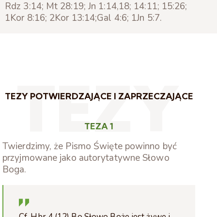
Rdz 3:14; Mt 28:19; Jn 1:14,18; 14:11; 15:26;
1Kor 8:16; 2Kor 13:14;Gal 4:6; 1Jn 5:7.
TEZY
TEZY POTWIERDZAJĄCE I ZAPRZECZAJĄCE
TEZA 1
Twierdzimy, że Pismo Święte powinno być
przyjmowane jako autorytatywne Słowo
Boga.
Cf. Hbr 4 (12) Bo Słowo Boże jest żywe i