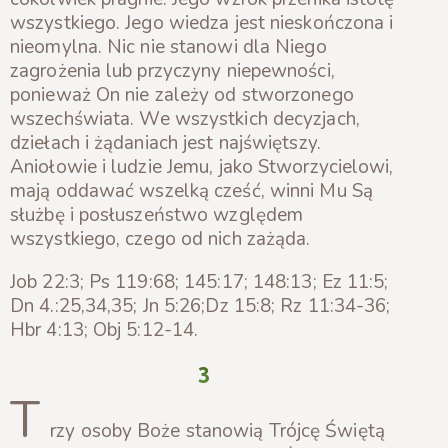
wszystkiego. Jego wiedza jest nieskończona i
nieomylna. Nic nie stanowi dla Niego
zagrożenia lub przyczyny niepewności,
ponieważ On nie zależy od stworzonego
wszechświata. We wszystkich decyzjach,
dziełach i żądaniach jest najświętszy.
Aniołowie i ludzie Jemu, jako Stworzycielowi,
mają oddawać wszelką cześć, winni Mu Są
służbę i posłuszeństwo względem
wszystkiego, czego od nich zażąda.
Job 22:3; Ps 119:68; 145:17; 148:13; Ez 11:5;
Dn 4.:25,34,35; Jn 5:26;Dz 15:8; Rz 11:34-36;
Hbr 4:13; Obj 5:12-14.
3
T
rzy osoby Boże stanowią Trójcę Świętą