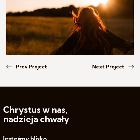
Prev Project
Next Project
Chrystus w nas,
nadzieja chwały
Jesteśmy blisko