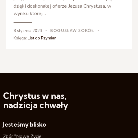
dzięki doskonałej ofierze Jezusa Chrystusa, w
wyniku której…
8 stycznia 2023
BOGUSŁAW SOKÓŁ
Księga:
List do Rzymian
Chrystus w nas,
nadzieja chwały
Jesteśmy blisko
Zbór “Nowe Życie”