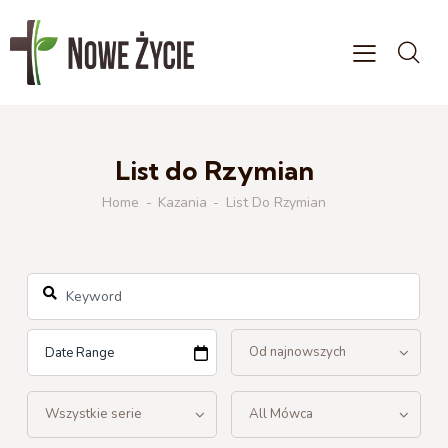
List do Rzymian
Home
Kazania
List Do Rzymian