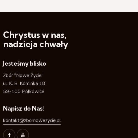
o
c
w
j
y
a
s
Chrystus w nas,
z
nadzieja chwały
u
k
i
Jesteśmy blisko
w
a
Zbór “Nowe Życie”
n
ul. K. B. Kominka 18
i
59-100 Polkowice
u
i
Napisz do Nas!
w
kontakt@zbornowezycie.pl
i
d